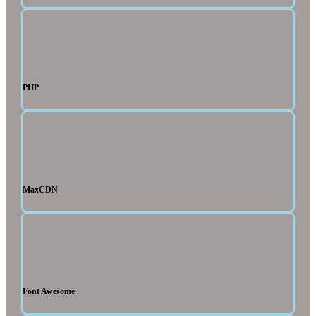
PHP
MaxCDN
Font Awesome