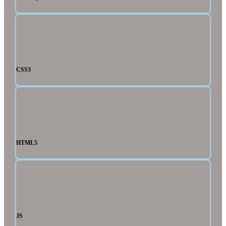
CSS3
HTML5
JS