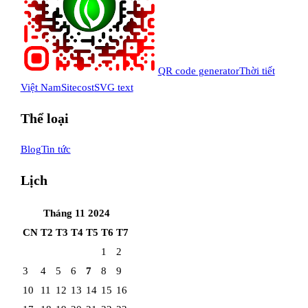
QR code generator
Thời tiết
Việt Nam
Sitecost
SVG text
Thể loại
Blog
Tin tức
Lịch
Tháng 11 2024
CN
T2
T3
T4
T5
T6
T7
1
2
3
4
5
6
7
8
9
10
11
12
13
14
15
16