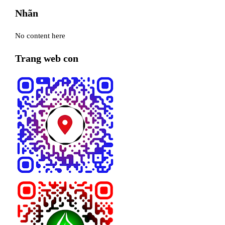
Nhãn
No content here
Trang web con