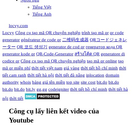
Ngôn ngữ
Tiếng Việt
Tiếng Anh
locvy.com
Locvy
Công cụ tạo mã QR chuyên nghiệp
trình tạo mã qr
qr code
generator
générateur de code qr
二维码生成器
QRコードジェネレ
ーター
QR 코드 생성기
generator de cod qr
генератор кода QR
generator kode qr
QR-Code-Generator
สร้างโค้ด QR
generatore di
codice qr
Công cụ tạo mã QR chuyên nghiệp
tạo mã qr online
tạo
mã qr miễn phí
thời tiết việt nam
giá vàng
thời tiết hồ chí minh
thời
tiết cam ranh
thời tiết hà nội
thời tiết đà nẵng
iplocation
domain
authority
whois
bảng giá tên miền
top site
site cost
bit.do
bit.do
bit.do
bit.do
bit.ly
gg.gg
codeigniter
thời tiết hồ chí minh
thời tiết hà
nội
thời tiết
Công cụ lấy liên kết video của
Youtube